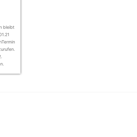
 bleibt
01.21
nTermin
zurufen.
2.
en.